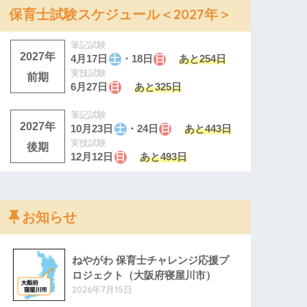
保育士試験スケジュール＜2027年＞
筆記試験
2027年
4月17日
土
・18日
日
あと254日
実技試験
前期
6月27日
日
あと325日
筆記試験
2027年
10月23日
土
・24日
日
あと443日
実技試験
後期
12月12日
日
あと493日
お知らせ
ねやがわ 保育士チャレンジ応援プ
ロジェクト（大阪府寝屋川市）
2026年7月15日