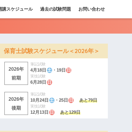
開講スケジュール
過去の試験問題
お問い合わせ
保育士試験スケジュール＜2026年＞
筆記試験
2026年
4月18日
土
・19日
日
実技試験
前期
6月28日
日
筆記試験
2026年
10月24日
土
・25日
日
あと79日
実技試験
後期
12月13日
日
あと129日