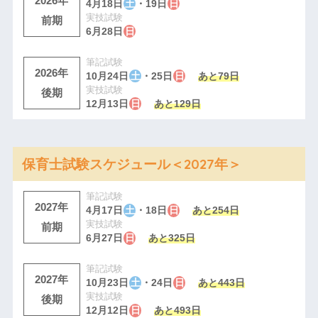
2026年
4月18日
土
・19日
日
実技試験
前期
6月28日
日
筆記試験
2026年
10月24日
土
・25日
日
あと79日
実技試験
後期
12月13日
日
あと129日
保育士試験スケジュール＜2027年＞
筆記試験
2027年
4月17日
土
・18日
日
あと254日
実技試験
前期
6月27日
日
あと325日
筆記試験
2027年
10月23日
土
・24日
日
あと443日
実技試験
後期
12月12日
日
あと493日