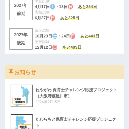
筆記試験
2027年
4月17日
土
・18日
日
あと254日
実技試験
前期
6月27日
日
あと325日
筆記試験
2027年
10月23日
土
・24日
日
あと443日
実技試験
後期
12月12日
日
あと493日
お知らせ
ねやがわ 保育士チャレンジ応援プロジェクト
（大阪府寝屋川市）
2026年7月15日
たわらもと保育士チャレンジ応援プロジェク
ト