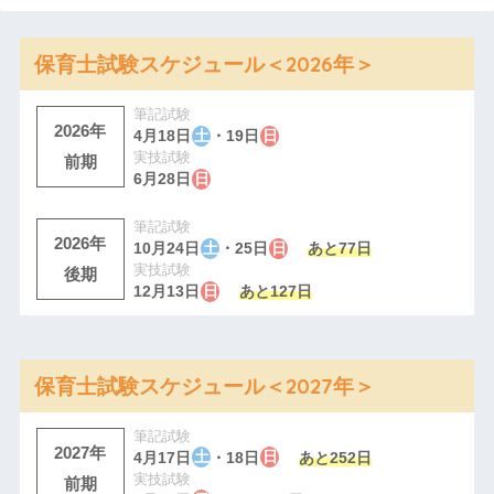
保育士試験スケジュール＜2026年＞
筆記試験
2026年
4月18日
土
・19日
日
実技試験
前期
6月28日
日
筆記試験
2026年
10月24日
土
・25日
日
あと77日
実技試験
後期
12月13日
日
あと127日
保育士試験スケジュール＜2027年＞
筆記試験
2027年
4月17日
土
・18日
日
あと252日
実技試験
前期